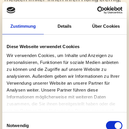
denn dann behält er seine Konsistenz in
der Regel über viele Monate oder sogar
Jahre.
Zustimmung
Details
Über Cookies
Diese Webseite verwendet Cookies
Wir verwenden Cookies, um Inhalte und Anzeigen zu
personalisieren, Funktionen für soziale Medien anbieten
zu können und die Zugriffe auf unsere Website zu
analysieren. Außerdem geben wir Informationen zu Ihrer
Verwendung unserer Website an unsere Partner für
Analysen weiter. Unsere Partner führen diese
Informationen möglicherweise mit weiteren Daten
zusammen, die Sie ihnen bereitgestellt haben oder die
sie im Rahmen Ihrer Nutzung der Dienste gesammelt
haben.
Einwilligungsauswahl
Notwendig