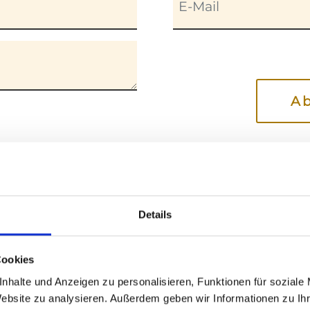
A
Durch das Absenden erkläre ich mich mit den
Datenschutzbestimmungen dieser Seite einverstanden
Details
Cookies
Bienen-News abonnieren
nhalte und Anzeigen zu personalisieren, Funktionen für soziale
Website zu analysieren. Außerdem geben wir Informationen zu I
erden dich News über das Bienenleben, die Honigprodu