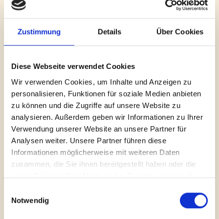
zu schreiben,
hat die EU aber nun ganz
aktuell beschlossen
- wie kürzlich über die
Zustimmung
Details
Über Cookies
Newskanäle zu lesen war.
Mein Wunsch an euch: Macht euch bitte
Diese Webseite verwendet Cookies
bewusst, dass in gutem Deutschen Honig
Wir verwenden Cookies, um Inhalte und Anzeigen zu
personalisieren, Funktionen für soziale Medien anbieten
viele hundert Stunden Arbeit stecken, dass
zu können und die Zugriffe auf unsere Website zu
wir
strenge Regeln haben
, was die Hygiene
analysieren. Außerdem geben wir Informationen zu Ihrer
und die Medikamentengabe angeht, und
Verwendung unserer Website an unsere Partner für
dass wir - anders als im Ausland - nicht mit
Analysen weiter. Unsere Partner führen diese
Informationen möglicherweise mit weiteren Daten
Antibiotika arbeiten dürfen. Deutscher
zusammen, die Sie ihnen bereitgestellt haben oder die
Honig ist sein Geld wert, und ganz
sie im Rahmen Ihrer Nutzung der Dienste gesammelt
nebenbei geschieht die
haben.
Einwilligungsauswahl
Bestäubungsleistung eben auch in
Notwendig
Deutschland und nicht in China.